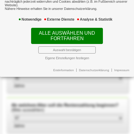
nachträglich jederzeit widerrufen und Cookies abwählen (z.B. im Fußbereich unserer
Zinsrechner
Website).
Nähere Hinweise erhalten Sie in unserer Datenschutzerklärung.
Euro (voller Betrag)
Krankenhauszusatzversicherung
Notwendige
Externe Dienste
Analyse & Statistik
Verzinsung Ihres Sparbeitrages
Ausbildung
ALLE AUSWÄHLEN UND
(Bitte auswählen)
FORTFAHREN
Videothek
Auswahl bestätigen
Themen
Eigene Einstellungen festlegen
Wie alt sind Sie?
(Bitte auswählen)
Erstinformation
Datenschutzerklärung
Impressum
Jahre
Ab welchem Alter soll die Rentenzahlung beginnen?
(Bitte auswählen)
Jahre