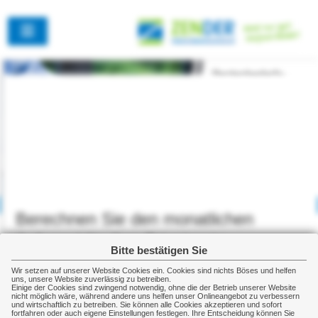
Home
Newsticker:
Privatversicherungen
Zender Versicherungsmakler
GmbH & Co. KG
Gewerbeversicherungen
Peterstr. 50
26382 Wilhelmshaven
Schadenmanagement
04421 - 755 755 0
04421 - 755 757 0
Rechner
info@zvmonline.de
www.zvmonline.de
Berechnen Sie den monatlichen
Altersrentenrechner
Impressum
Aufwand für Ihre Privatrente
Erstinformation
Bitte bestätigen Sie
Rentenbedarfsrechner
Datenschutz
Cookie-Einstellungen
Wir setzen auf unserer Website Cookies ein. Cookies sind nichts Böses und helfen
Ansparrechner
uns, unsere Website zuverlässig zu betreiben.
Einige der Cookies sind zwingend notwendig, ohne die der Betrieb unserer Website
nicht möglich wäre, während andere uns helfen unser Onlineangebot zu verbessern
Gewünschte Privatrente
Renditerechner
und wirtschaftlich zu betreiben. Sie können alle Cookies akzeptieren und sofort
(monatlich, nach heutiger Kaufkraft)
fortfahren oder auch eigene Einstellungen festlegen. Ihre Entscheidung können Sie